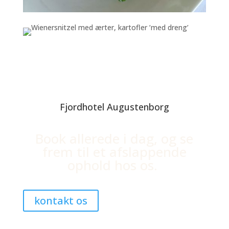
Fjordhotel Augustenborg
Book allerede i dag, og se
frem til et afslappende
ophold hos os.
kontakt os