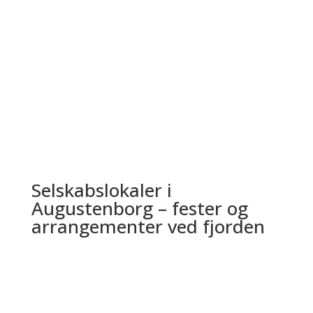
høj kvalitet og smagsoplevelser for enhver smag.
Vores passionerede og dygtige kokke sammensætter
hver ret med omhu og respekt for råvarerne – til
måltider, der bliver husket.
Selskabslokaler i
Augustenborg – fester og
arrangementer ved fjorden